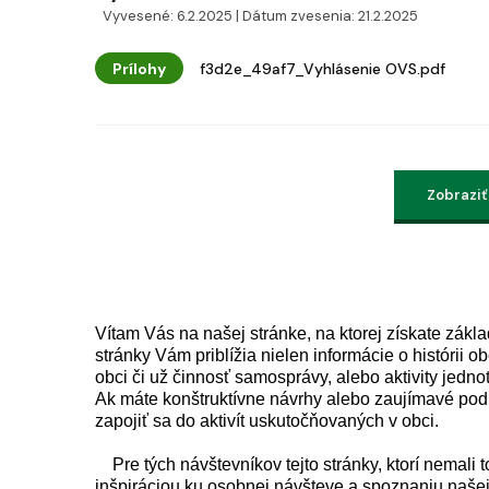
Vyvesené: 6.2.2025 | Dátum zvesenia: 21.2.2025
Prílohy
f3d2e_49af7_Vyhlásenie OVS.pdf
Zobraziť
Vítam Vás na našej stránke, na ktorej získate zákla
stránky Vám priblížia nielen informácie o histórii
obci či už činnosť samosprávy, alebo aktivity jedno
Ak máte konštruktívne návrhy alebo zaujímavé po
zapojiť sa do aktivít uskutočňovan
Pre tých návštevníkov tejto stránky, ktorí nemali 
inšpiráciou ku osobnej návšteve a spoznaniu našej p