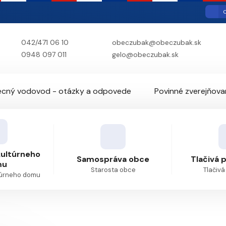
O
042/471 06 10
obeczubak@obeczubak.sk
0948 097 011
gelo@obeczubak.sk
cný vodovod - otázky a odpovede
Povinné zverejňova
kultúrneho
Samospráva obce
Tlačivá 
mu
Starosta obce
Tlačivá
túrneho domu