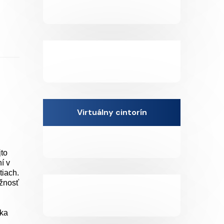
Virtuálny cintorín
jto
í v
tiach.
žnosť
nka
,