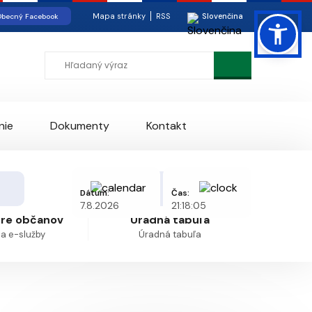
Mapa stránky
RSS
Slovenčina
becný Facebook
nie
Dokumenty
Kontakt
Dátum:
Čas:
7.8.2026
21:18:05
pre občanov
Úradná tabuľa
 a e-služby
Úradná tabuľa