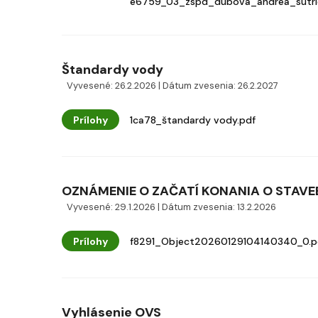
e6759_03_zspd_dubova_andrea_sutrie
Štandardy vody
Vyvesené: 26.2.2026 | Dátum zvesenia: 26.2.2027
Prílohy
1ca78_štandardy vody.pdf
OZNÁMENIE O ZAČATÍ KONANIA O STAVEB
Vyvesené: 29.1.2026 | Dátum zvesenia: 13.2.2026
Prílohy
f8291_Object20260129104140340_0.p
Vyhlásenie OVS