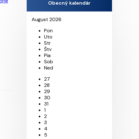
Obecný kalendár
August 2026
Pon
Uto
Str
Štv
Pia
Sob
Ned
27
28
29
30
31
1
2
3
4
5