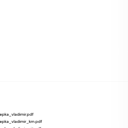
pka_vladimir.pdf
pka_vladimir_km.pdf