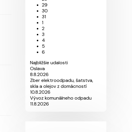
29
30
31
1
2
3
4
5
6
Najbližšie udalosti
Oslava
8.8.2026
Zber elektroodpadu, šatstva,
skla a olejov z domácností
10.8.2026
Vývoz komunálneho odpadu
11.8.2026