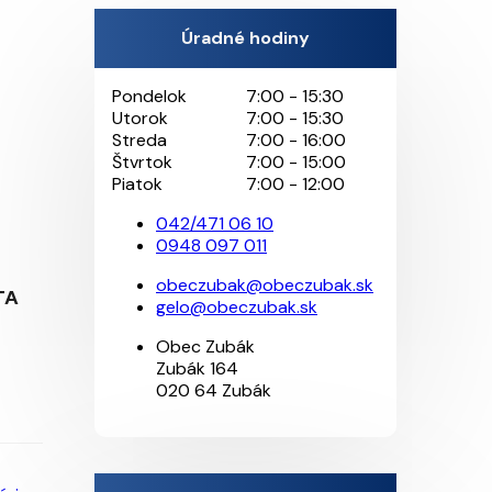
Úradné hodiny
Pondelok
7:00 - 15:30
Utorok
7:00 - 15:30
Streda
7:00 - 16:00
Štvrtok
7:00 - 15:00
Piatok
7:00 - 12:00
042/471 06 10
0948 097 011
obeczubak@obeczubak.sk
TA
gelo@obeczubak.sk
Obec Zubák
Zubák 164
020 64 Zubák