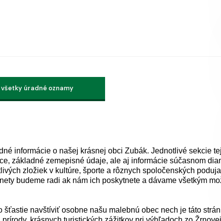
 všetky úradné oznamy
dné informácie o našej krásnej obci Zubák. Jednotlivé sekcie te
 obce, základné zemepisné údaje, ale aj informácie súčasnom dian
tlivých zložiek v kultúre, športe a rôznych spoločenských poduja
dnety budeme radi ak nám ich poskytnete a dávame všetkým mo
ých v obci.
to šťastie navštíviť osobne našu malebnú obec nech je táto strá
rírody, krásnych turistických zážitkov pri výhľadoch zo Žrnovej