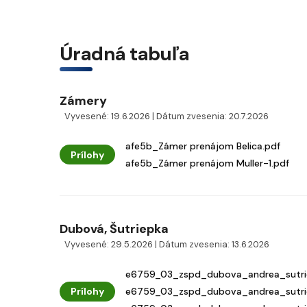
Úradná tabuľa
Zámery
Vyvesené: 19.6.2026 | Dátum zvesenia: 20.7.2026
afe5b_Zámer prenájom Belica.pdf
Prílohy
afe5b_Zámer prenájom Muller-1.pdf
Dubová, Šutriepka
Vyvesené: 29.5.2026 | Dátum zvesenia: 13.6.2026
e6759_03_zspd_dubova_andrea_sutrie
Prílohy
e6759_03_zspd_dubova_andrea_sutrie